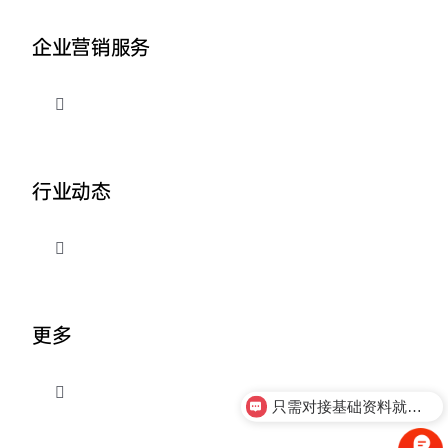
企业营销服务
切
换
导
品牌整合营销
航
行业动态
企业AI营销
切
换
外贸出海推广
导
关于我们
航
更多
营销资讯
切
只需对接基础资料就可以吗
换
导
联系我们