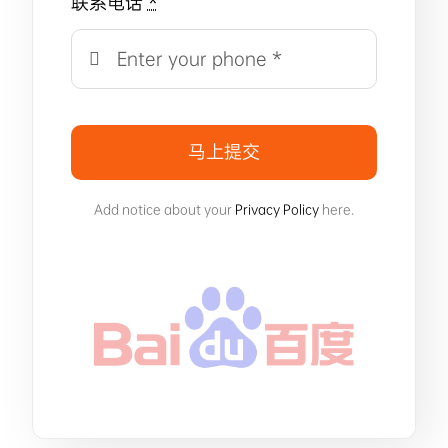
联系电话
*
马上提交
Add notice about your
Privacy Policy
here.