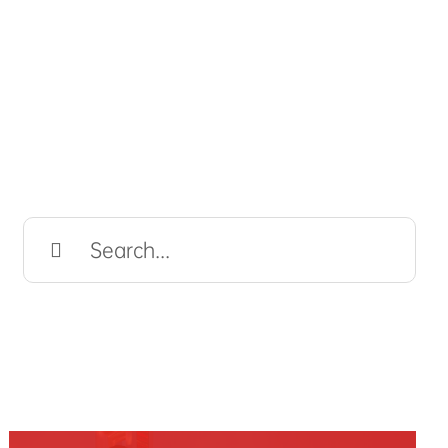
Search
for: