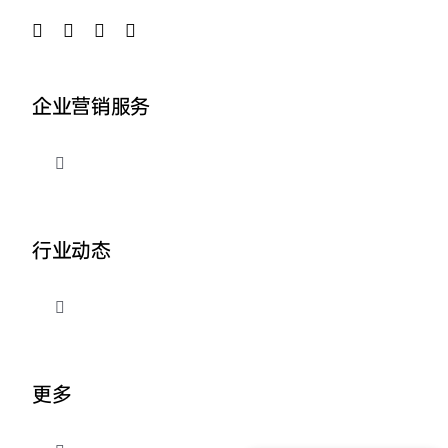
企业营销服务
切
换
导
品牌整合营销
航
行业动态
企业AI营销
切
换
外贸出海推广
导
关于我们
航
更多
营销资讯