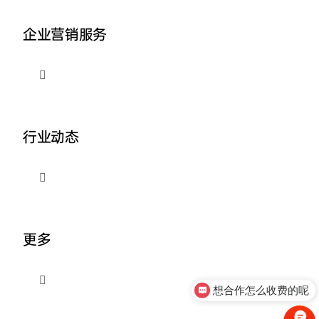
企业营销服务
切
换
导
品牌整合营销
航
行业动态
企业AI营销
切
换
外贸出海推广
导
关于我们
航
更多
营销资讯
切
想合作怎么收费的呢
换
导
联系我们