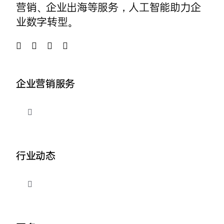
营销、企业出海等服务，人工智能助力企
业数字转型。
企业营销服务
切
换
导
品牌整合营销
航
行业动态
企业AI营销
切
换
外贸出海推广
导
关于我们
航