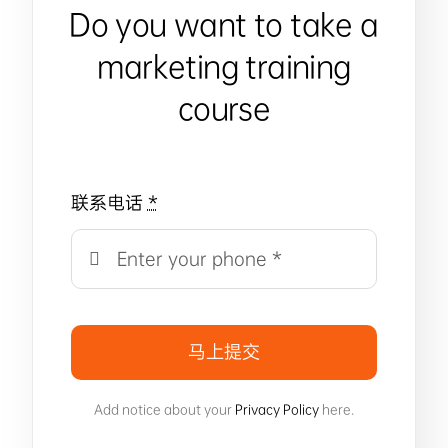
Do you want to take a
marketing training
course
联系电话
*
马上提交
Add notice about your
Privacy Policy
here.