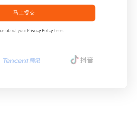
马上提交
ice about your
Privacy Policy
here.