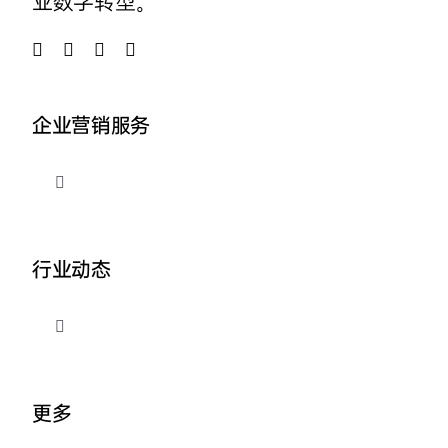
业数字转型。
企业营销服务
切
换
导
品牌整合营销
航
行业动态
企业AI营销
切
换
外贸出海推广
导
关于我们
航
更多
营销资讯