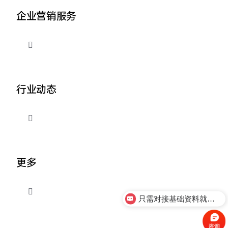
企业营销服务
切
换
导
品牌整合营销
航
行业动态
企业AI营销
切
换
外贸出海推广
导
关于我们
航
更多
营销资讯
切
只需对接基础资料就可以吗
换
导
联系我们