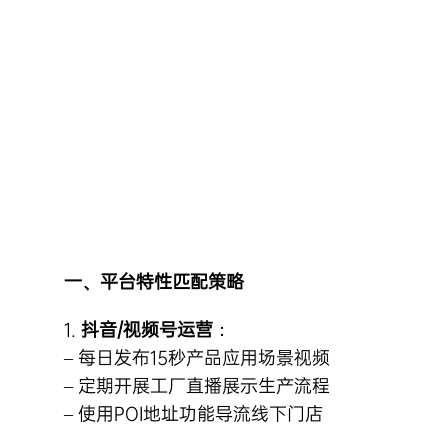
Skip
to
content
一、平台特性匹配策略
1.
抖音/视频号运营
：
– 每日发布15秒产品应用场景视频
– 定期开展工厂直播展示生产流程
– 使用POI地址功能导流线下门店