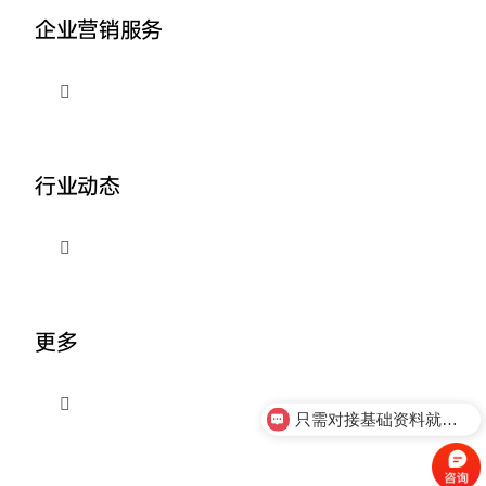
企业营销服务
切
换
导
品牌整合营销
航
行业动态
企业AI营销
切
换
外贸出海推广
导
关于我们
航
更多
营销资讯
只需对接基础资料就可以吗
切
换
想合作怎么收费的呢
导
联系我们
航