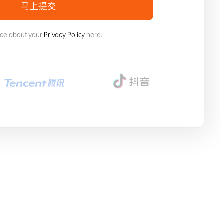
马上提交
ice about your
Privacy Policy
here.