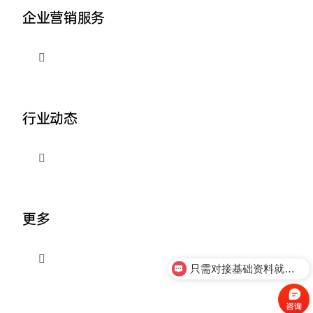
企业营销服务
切
换
导
品牌整合营销
航
行业动态
企业AI营销
切
换
外贸出海推广
导
关于我们
航
更多
营销资讯
切
只需对接基础资料就可以吗
换
导
联系我们
航