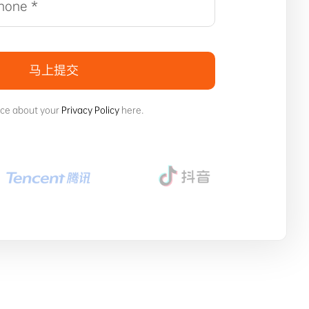
马上提交
ice about your
Privacy Policy
here.