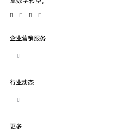
业数字转型。
企业营销服务
切
换
导
品牌整合营销
航
行业动态
企业AI营销
切
换
外贸出海推广
导
关于我们
航
更多
营销资讯