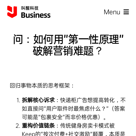
Skip
Menu
to
content
问：如何用”第一性原理”
破解营销难题？
企
回归事物本质的思考框架：
拆解核心诉求
：快递柜广告想提高转化，不
如直接问”用户取件时最焦虑什么？”（答案
可能是”包裹安全”而非价格优惠）。
重构价值链条
：传统健身房卖卡模式被
Keep的”按次付费+社交激励”颠覆，本质是