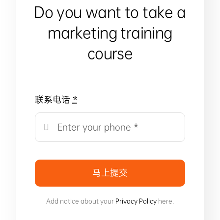
Do you want to take a
marketing training
course
联系电话
*
马上提交
Add notice about your
Privacy Policy
here.