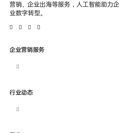
营销、企业出海等服务，人工智能助力企
业数字转型。
企业营销服务
切
换
导
品牌整合营销
航
行业动态
企业AI营销
切
换
外贸出海推广
导
关于我们
航