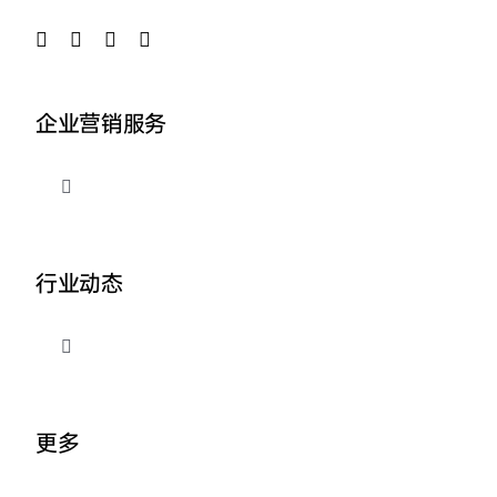
企业营销服务
切
换
导
品牌整合营销
航
行业动态
企业AI营销
切
换
外贸出海推广
导
关于我们
航
更多
营销资讯