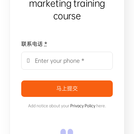
marketing training
course
联系电话
*
马上提交
Add notice about your
Privacy Policy
here.